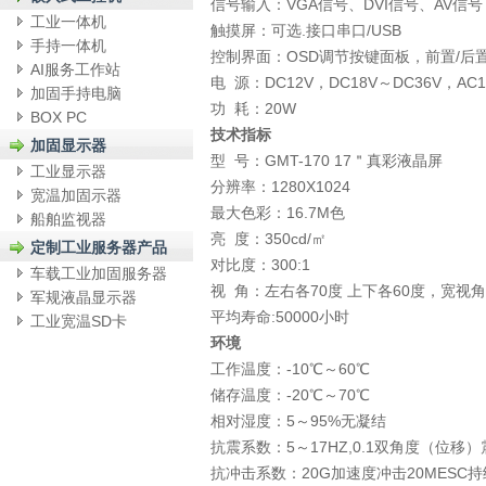
信号输入：VGA信号、DVI信号、AV信号
工业一体机
触摸屏：可选.接口串口/USB
手持一体机
控制界面：OSD调节按键面板，前置/后
AI服务工作站
电 源：DC12V，DC18V～DC36V，AC1
加固手持电脑
功 耗：20W
BOX PC
技术指标
加固显示器
型 号：GMT-170 17＂真彩液晶屏
工业显示器
分辨率：1280X1024
宽温加固示器
最大色彩：16.7M色
船舶监视器
亮 度：350cd/㎡
定制工业服务器产品
对比度：300:1
车载工业加固服务器
视 角：左右各70度 上下各60度，宽视
军规液晶显示器
平均寿命:50000小时
工业宽温SD卡
环境
工作温度：-10℃～60℃
储存温度：-20℃～70℃
相对湿度：5～95%无凝结
抗震系数：5～17HZ,0.1双角度（位移）
抗冲击系数：20G加速度冲击20MESC