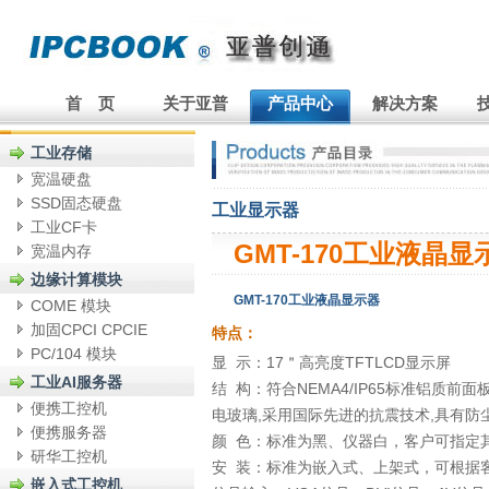
首 页
关于亚普
产品中心
解决方案
工业存储
宽温硬盘
SSD固态硬盘
工业显示器
工业CF卡
GMT-170工业液晶显
宽温内存
边缘计算模块
GMT-170工业液晶显示器
COME 模块
加固CPCI CPCIE
特点：
PC/104 模块
显 示：17＂高亮度TFTLCD显示屏
工业AI服务器
结 构：符合NEMA4/IP65标准铝质
便携工控机
电玻璃,采用国际先进的抗震技术,具有防
便携服务器
颜 色：标准为黑、仪器白，客户可指定
研华工控机
安 装：标准为嵌入式、上架式，可根据
嵌入式工控机