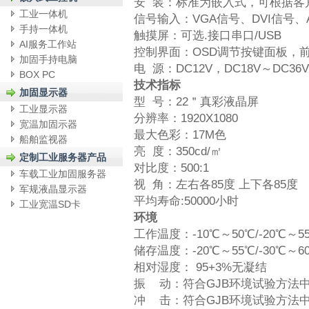
安 装：标准为嵌入式，可根据客
工业一体机
信号输入：VGA信号、DVI信号、
手持一体机
触摸屏：可选.接口串口/USB
AI服务工作站
控制界面：OSD调节按键面板，前
加固手持电脑
电 源：DC12V，DC18V～DC36V
BOX PC
技术指标
加固显示器
型 号：22＂真彩液晶屏
工业显示器
分辨率：1920X1080
宽温加固示器
最大色彩：17M色
船舶监视器
亮 度：350cd/㎡
定制工业服务器产品
对比度：500:1
车载工业加固服务器
视 角：左右各85度 上下各85度
军规液晶显示器
平均寿命:50000小时
工业宽温SD卡
环境
工作温度：-10℃～50℃/-20℃～55
储存温度：-20℃～55℃/-30℃～60
相对湿度： 95+3%无凝结
振 动：符合GJB环境试验方法
冲 击：符合GJB环境试验方法