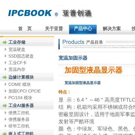
首 页
关于亚普
产品中心
解决方案
工业存储
宽温硬盘
SSD固态硬盘
宽温加固示器
工业CF卡
加固型液晶显示器
宽温内存
边缘计算模块
宽温加固型液晶显示器
COME 模块
加固CPCI CPCIE
特点：
PC/104 模块
显 示：6.4＂～46＂高亮度TFTL
工业AI服务器
结 构：机箱均采用不锈钢或符合NE
便携工控机
密蔽坚固设计，适用于地面军事
便携服务器
发射等严酷环境
研华工控机
颜 色：中绿灰、军绿色、黑色、
嵌入式工控机